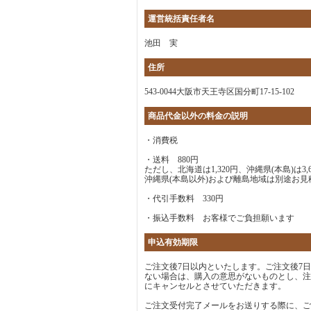
運営統括責任者名
池田 実
住所
543-0044大阪市天王寺区国分町17-15-102
商品代金以外の料金の説明
・消費税
・送料 880円
ただし、北海道は1,320円、沖縄県(本島)は3,6
沖縄県(本島以外)および離島地域は別途お見
・代引手数料 330円
・振込手数料 お客様でご負担願います
申込有効期限
ご注文後7日以内といたします。ご注文後7
ない場合は、購入の意思がないものとし、注
にキャンセルとさせていただきます。
ご注文受付完了メールをお送りする際に、ご