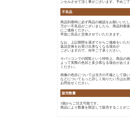
ンセルさせて頂く事がございます。予めご了
不良品
商品到着時に必ず商品の確認をお願いいたし
万が一不良品がございましたら、商品到着後
にご連絡ください。
早急に良品と交換させていただきます。
なお、上記期間を過ぎてからご連絡をいただ
返品交換をお受け出来なくなる場合が
ございますので、何卒ご了承ください。
※パソコンでの閲覧という特性上、商品の画
よって実際の色目と多少異なる場合がありま
ください。
画像の色目については当方の不備として扱い
などについてもっと詳しく知りたい方はお買
お問合せください。
販売数量
1個からご注文可能です。
商品により数量を限定して販売することがご