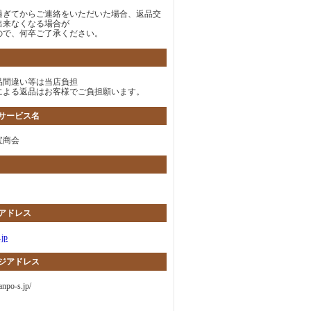
過ぎてからご連絡をいただいた場合、返品交
出来なくなる場合が
ので、何卒ご了承ください。
品間違い等は当店負担
による返品はお客様でご負担願います。
サービス名
宝商会
アドレス
.jp
ジアドレス
anpo-s.jp/