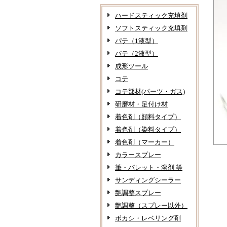
ハードスティック充填剤
ソフトスティック充填剤
パテ（1液型）
パテ（2液型）
成形ツール
コテ
コテ部材(パーツ・ガス)
研磨材・足付け材
着色剤（顔料タイプ）
着色剤（染料タイプ）
着色剤（マーカー）
カラースプレー
筆・パレット・溶剤 等
サンディングシーラー
艶調整スプレー
艶調整（スプレー以外）
ボカシ・レベリング剤