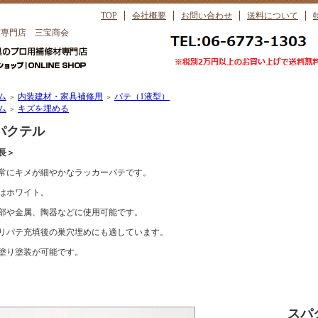
TOP
会社概要
お問い合わせ
送料について
材専門店 三宝商会
ム
内装建材・家具補修用
パテ（1液型）
＞
＞
ム
キズを埋める
＞
パクテル
長＞
常にキメが細やかなラッカーパテです。
はホワイト。
部や金属、陶器などに使用可能です。
リパテ充填後の巣穴埋めにも適しています。
塗り塗装が可能です。
スパ