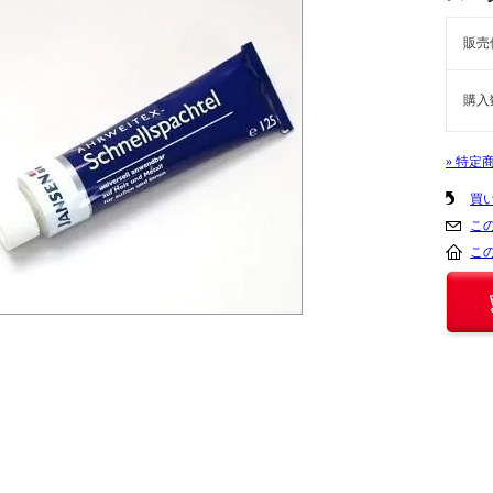
販売
購入
» 特定
買
こ
こ