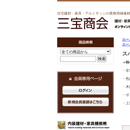
住宅建材・家具・アルミサッシの業務用補修
ホー
ホー
ス
＜特
・非
・色
・木
・ポ
・上