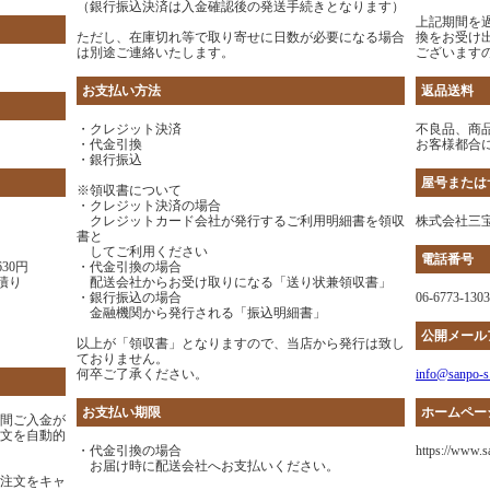
（銀行振込決済は入金確認後の発送手続きとなります）
上記期間を
ただし、在庫切れ等で取り寄せに日数が必要になる場合
換をお受け
は別途ご連絡いたします。
ございます
お支払い方法
返品送料
・クレジット決済
不良品、商
・代金引換
お客様都合
・銀行振込
屋号または
※領収書について
・クレジット決済の場合
クレジットカード会社が発行するご利用明細書を領収
株式会社三
書と
してご利用ください
電話番号
30円
・代金引換の場合
積り
配送会社からお受け取りになる「送り状兼領収書」
・銀行振込の場合
06-6773-1303
金融機関から発行される「振込明細書」
公開メール
以上が「領収書」となりますので、当店から発行は致し
ておりません。
何卒ご了承ください。
info@sanpo-s
お支払い期限
ホームペー
日間ご入金が
文を自動的
・代金引換の場合
https://www.s
お届け時に配送会社へお支払いください。
注文をキャ